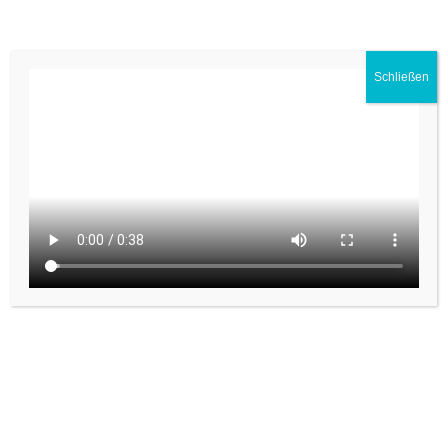
Schließen
Mehr über RehaVitalisPlus erfahren:
zu Reha Vitalis Plus
Jetzt KOSTENLOSE
Gesundheitsberatung sichern!